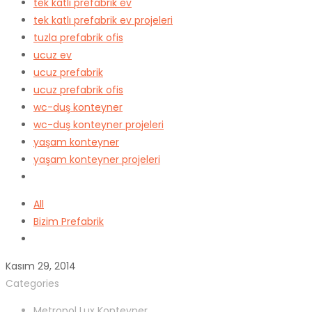
tek katlı prefabrik ev
tek katlı prefabrik ev projeleri
tuzla prefabrik ofis
ucuz ev
ucuz prefabrik
ucuz prefabrik ofis
wc-duş konteyner
wc-duş konteyner projeleri
yaşam konteyner
yaşam konteyner projeleri
All
Bizim Prefabrik
Kasım 29, 2014
Categories
Metropol Lux Konteyner