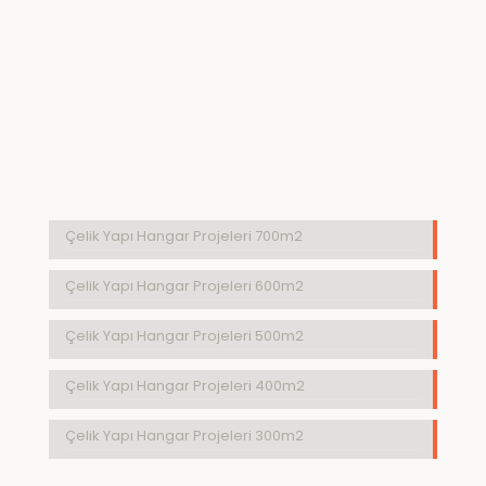
Çelik Yapı Hangar Projeleri 700m2
Çelik Yapı Hangar Projeleri 600m2
Çelik Yapı Hangar Projeleri 500m2
Çelik Yapı Hangar Projeleri 400m2
Çelik Yapı Hangar Projeleri 300m2