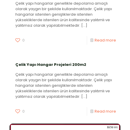
Çelik yapı hangarlar genellikle depolama amaçlı
olarak yaygın bir şekilde kullanılmaktadır. Çelik yapı
hangarlar istenilen genişliklerde istenilen
yüksekliklerde istenilen ürün kalitesinde yalıtımlı ve
yalıtımsız olarak yapılabilmektedir.
[…]
0
Read more
Çelik Yapı Hangar Projeleri 200m2
Çelik yapı hangarlar genellikle depolama amaçlı
olarak yaygın bir şekilde kullanılmaktadır. Çelik yapı
hangarlar istenilen genişliklerde istenilen
yüksekliklerde istenilen ürün kalitesinde yalıtımlı ve
yalıtımsız olarak yapılabilmektedir.
[…]
0
Read more