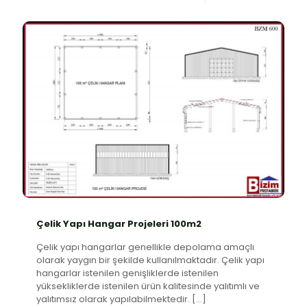
Çelik Yapı Hangar Projeleri 100m2
Çelik yapı hangarlar genellikle depolama amaçlı
olarak yaygın bir şekilde kullanılmaktadır. Çelik yapı
hangarlar istenilen genişliklerde istenilen
yüksekliklerde istenilen ürün kalitesinde yalıtımlı ve
yalıtımsız olarak yapılabilmektedir.
[…]