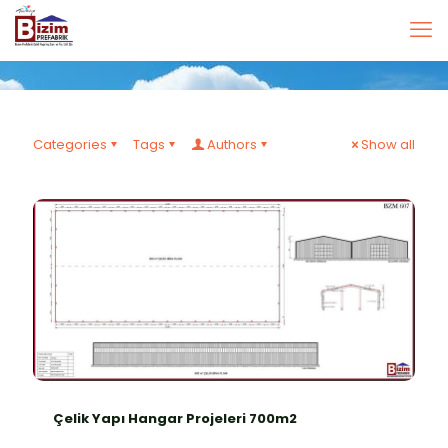
Categories
Tags
Authors
Show all
Çelik Yapı Hangar Projeleri 700m2