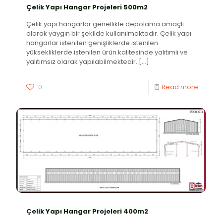
Çelik Yapı Hangar Projeleri 500m2
Çelik yapı hangarlar genellikle depolama amaçlı
olarak yaygın bir şekilde kullanılmaktadır. Çelik yapı
hangarlar istenilen genişliklerde istenilen
yüksekliklerde istenilen ürün kalitesinde yalıtımlı ve
yalıtımsız olarak yapılabilmektedir.
[…]
0
Read more
Çelik Yapı Hangar Projeleri 400m2