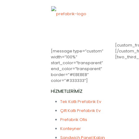
[custom_fr
[message type=”custom”
[/custom_f
width=”100%”
[two_third_
start_color=”transparent”
end_color=”transparent”
border=”#EBEBEB”
color=”#333333″]
HİZMETLERİMİZ
Tek Katlı Prefabrik Ev
Çift Katlı Prefabrik Ev
Prefabrik Ofis
Konteyner
Sandwich Panel Kabin