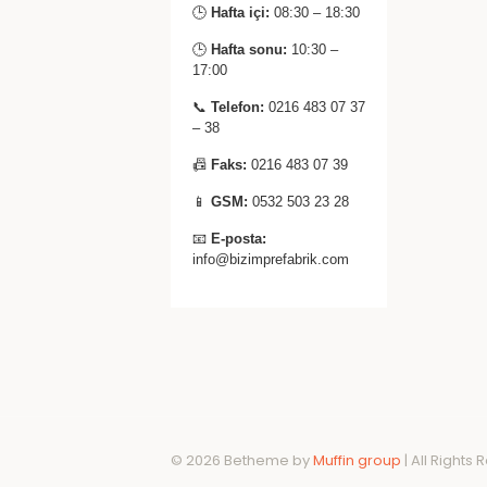
🕒
Hafta içi:
08:30 – 18:30
🕒
Hafta sonu:
10:30 –
17:00
📞
Telefon:
0216 483 07 37
– 38
📠
Faks:
0216 483 07 39
📱
GSM:
0532 503 23 28
📧
E-posta:
info@bizimprefabrik.com
© 2026 Betheme by
Muffin group
| All Rights