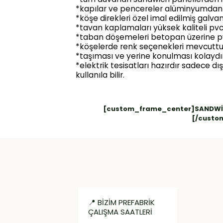
*kapılar ve pencereler alüminyumdan 
*köşe direkleri özel imal edilmiş galva
*tavan kaplamaları yüksek kaliteli pv
*taban döşemeleri betopan üzerine p
*köşelerde renk seçenekleri mevcuttu
*taşıması ve yerine konulması kolaydır
*elektrik tesisatları hazırdır sadece d
kullanıla bilir.
[custom_frame_center]
SANDWİC
[/custo
📍 BİZİM PREFABRİK
ÇALIŞMA SAATLERİ