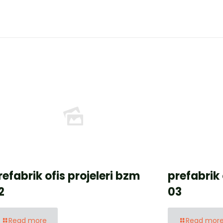
refabrik ofis projeleri bzm
prefabrik 
2
03
Read more
Read mor