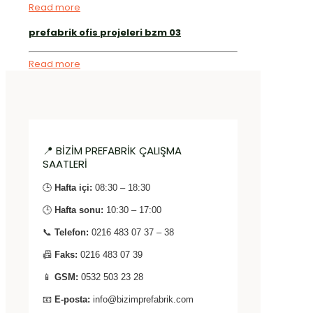
Read more
prefabrik ofis projeleri bzm 03
Read more
📍 BİZİM PREFABRİK ÇALIŞMA
SAATLERİ
🕒
Hafta içi:
08:30 – 18:30
🕒
Hafta sonu:
10:30 – 17:00
📞
Telefon:
0216 483 07 37 – 38
📠
Faks:
0216 483 07 39
📱
GSM:
0532 503 23 28
📧
E-posta:
info@bizimprefabrik.com