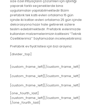
size özel ihtiyaçların çözümleri için işbirliği
yaparak farklı seçeneklerde bina
uygulamaları yapılabilmektedir Bizim
prefabrik tek katlı evleri ortalama 15 gün
içinde iki katları evleri ortalama 25 gün içinde
dekorasyona hazır hale getirerek sizlere
teslim edebilmektedir. Prefabrik evlerimizde
kullanılan malzemelerimizin kalitesini ‘’Teknik
Özelliklerimiz’’ Sayfamızdan inceleyebilirsiniz.
Prefabrik ev fiyat listesi için bizi arayınız.
[divider_top]
[custom_frame_left]
[/custom_frame_left]
[custom_frame_left]
[/custom_frame_left]
[custom_frame_left]
[/custom_frame_left]
[one_fourth_last]
[custom_frame_left]
[/custom_frame_left]
[/one_fourth_last]