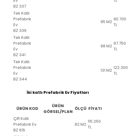
Ev
TL
BZ 337
Tek Katlı
Prefabrik
90.700
95 M2
Ev
TL
BZ 339
Tek Katlı
Prefabrik
97.750
98 M2
Ev
TL
BZ 341
Tek Katlı
Prefabrik
122.300
131 M2
Ev
TL
BZ 344
İki katlı Prefabrik Ev Fiyatları
ÜRÜN
ÜRÜN KOD
ÖLÇÜ
FİYATI
GÖRSEL/PLAN
Çift Katlı
115.250
Prefabrik Ev
82 M2
TL
BZ 615