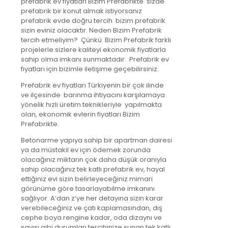
prefabrik ev fiyatları Bizim Prefabrikte sizde
prefabrik bir konut almak istiyorsanız
prefabrik evde doğru tercih bizim prefabrik
sizin eviniz olacaktır. Neden Bizim Prefabrik
tercih etmeliyim? Çünkü Bizim Prefabrik farklı
projelerle sizlere kaliteyi ekonomik fiyatlarla
sahip olma imkanı sunmaktadır. Prefabrik ev
fiyatları için bizimle iletişime geçebilirsiniz.
Prefabrik ev fiyatları Türkiyenin bir çok ilinde
ve ilçesinde barınma ihtiyacını karşılamaya
yönelik hızlı üretim teknikleriyle yapılmakta
olan, ekonomik evlerin fiyatları Bizim
Prefabrikte.
Betonarme yapıya sahip bir apartman dairesi
ya da müstakil ev için ödemek zorunda
olacağınız miktarın çok daha düşük oranıyla
sahip olacağınız tek katlı prefabrik ev, hayal
ettiğiniz evi sizin belirleyeceğiniz mimari
görünüme göre tasarlayabilme imkanını
sağlıyor. A’dan z’ye her detayına sizin karar
verebileceğiniz ve çatı kaplamasından, dış
cephe boya rengine kadar, oda dizaynı ve
sayısı gibi durumları tercihinize sunan tek katlı