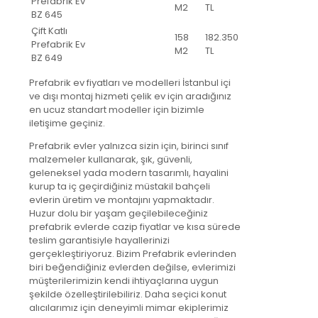
Prefabrik Ev
M2
TL
BZ 645
Çift Katlı
158
182.350
Prefabrik Ev
M2
TL
BZ 649
Prefabrik ev fiyatları ve modelleri İstanbul içi
ve dışı montaj hizmeti çelik ev için aradığınız
en ucuz standart modeller için bizimle
iletişime geçiniz.
Prefabrik evler yalnızca sizin için, birinci sınıf
malzemeler kullanarak, şık, güvenli,
geleneksel yada modern tasarımlı, hayalini
kurup ta iç geçirdiğiniz müstakil bahçeli
evlerin üretim ve montajını yapmaktadır.
Huzur dolu bir yaşam geçilebileceğiniz
prefabrik evlerde cazip fiyatlar ve kısa sürede
teslim garantisiyle hayallerinizi
gerçekleştiriyoruz. Bizim Prefabrik evlerinden
biri beğendiğiniz evlerden değilse, evlerimizi
müşterilerimizin kendi ihtiyaçlarına uygun
şekilde özelleştirilebiliriz. Daha seçici konut
alıcılarımız için deneyimli mimar ekiplerimiz