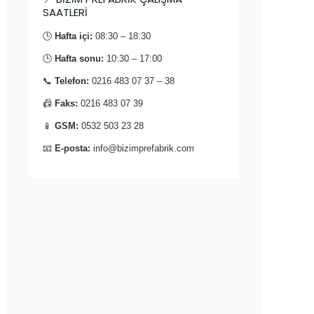
SAATLERİ
🕒
Hafta içi:
08:30 – 18:30
🕒
Hafta sonu:
10:30 – 17:00
📞
Telefon:
0216 483 07 37 – 38
📠
Faks:
0216 483 07 39
📱
GSM:
0532 503 23 28
📧
E-posta:
info@bizimprefabrik.com