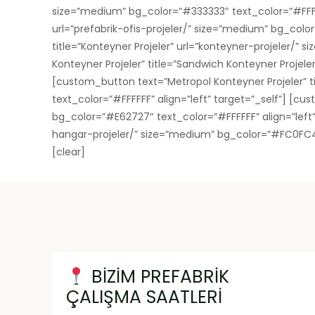
size=”medium” bg_color=”#333333″ text_color=”#FFFFFF”
url=”prefabrik-ofis-projeler/” size=”medium” bg_colo
title=”Konteyner Projeler” url=”konteyner-projeler/
Konteyner Projeler” title=”Sandwich Konteyner Projele
[custom_button text=”Metropol Konteyner Projeler” t
text_color=”#FFFFFF” align=”left” target=”_self”] [cust
bg_color=”#E62727″ text_color=”#FFFFFF” align=”left” t
hangar-projeler/” size=”medium” bg_color=”#FC0FC4″ 
[clear]
BİZİM PREFABRİK
ÇALIŞMA SAATLERİ