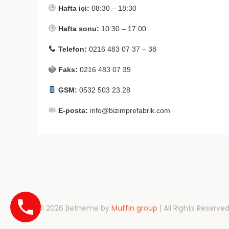
Hafta içi:
08:30 – 18:30
Hafta sonu:
10:30 – 17:00
Telefon:
0216 483 07 37 – 38
Faks:
0216 483 07 39
GSM:
0532 503 23 28
E-posta:
info@bizimprefabrik.com
© 2026 Betheme by
Muffin group
| All Rights Reserve