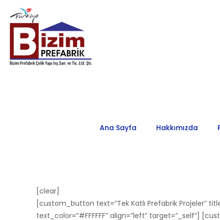
Ana Sayfa
Hakkımızda
[clear]
[custom_button text=”Tek Katlı Prefabrik Projeler” tit
text_color=”#FFFFFF” align=”left” target=”_self”] [custom