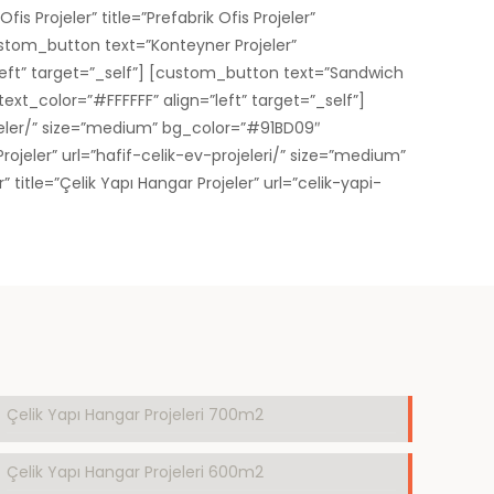
 Projeler” title=”Prefabrik Ofis Projeler”
ustom_button text=”Konteyner Projeler”
left” target=”_self”] [custom_button text=”Sandwich
ext_color=”#FFFFFF” align=”left” target=”_self”]
ojeler/” size=”medium” bg_color=”#91BD09″
Projeler” url=”hafif-celik-ev-projeleri/” size=”medium”
title=”Çelik Yapı Hangar Projeler” url=”celik-yapi-
Çelik Yapı Hangar Projeleri 700m2
Çelik Yapı Hangar Projeleri 600m2