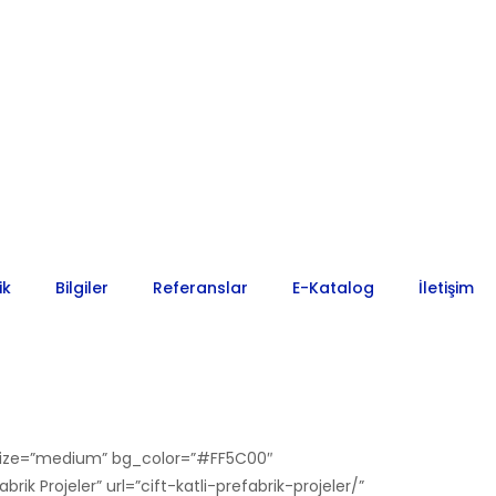
ik
Bilgiler
Referanslar
E-Katalog
İletişim
er/” size=”medium” bg_color=”#FF5C00″
brik Projeler” url=”cift-katli-prefabrik-projeler/”