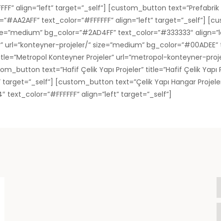
 align=”left” target=”_self”] [custom_button text=”Prefabrik Ofis
r=”#AA2AFF” text_color=”#FFFFFF” align=”left” target=”_self”] [c
” size=”medium” bg_color=”#2AD4FF” text_color=”#333333″ align=”
r” url=”konteyner-projeler/” size=”medium” bg_color=”#00ADEE” t
itle=”Metropol Konteyner Projeler” url=”metropol-konteyner-pr
om_button text=”Hafif Çelik Yapı Projeler” title=”Hafif Çelik Yapı 
arget=”_self”] [custom_button text=”Çelik Yapı Hangar Projeler” 
text_color=”#FFFFFF” align=”left” target=”_self”]