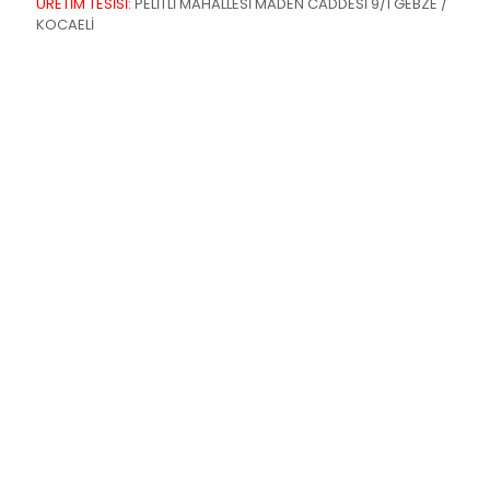
ÜRETİM TESİSİ:
PELİTLİ MAHALLESİ MADEN CADDESİ 9/1 GEBZE /
KOCAELİ